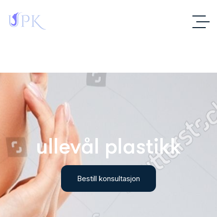
u
l
l
e
v
å
l
p
l
a
s
t
i
k
k
Bestill konsultasjon