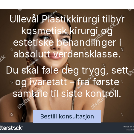
Ullevål Plastikkirurgi tilbyr
kosmetisk kirurgi og
estetiske behandlinger i
absolutt verdensklasse.
Du skal føle deg trygg, sett
og ivaretatt – fra første
samtale til siste kontroll.
Bestill konsultasjon