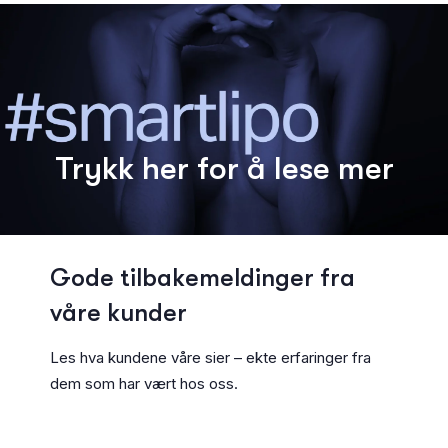
Trykk her for å lese mer
G
o
d
e
t
i
l
b
a
k
e
m
e
l
d
i
n
g
e
r
f
r
a
v
å
r
e
k
u
n
d
e
r
Les hva kundene våre sier – ekte erfaringer fra
dem som har vært hos oss.