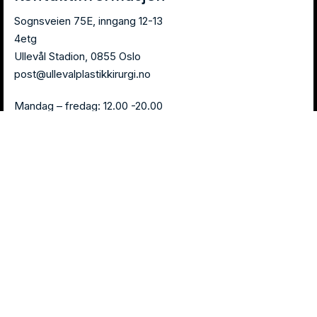
Sognsveien 75E, inngang 12-13
4etg
Ullevål Stadion, 0855 Oslo
post@ullevalplastikkirurgi.no
Mandag – fredag: 12.00 -20.00
Telefonnummer :
418 45 555
Bestill konsultasjon
© 2025
Ullevål Plastikkirurgi
– Alle rettigheter reservert