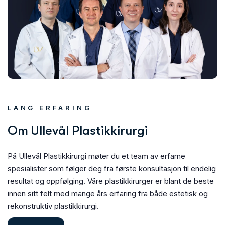
LANG ERFARING
O
m
U
l
l
e
v
å
l
P
l
a
s
t
i
k
k
i
r
u
r
g
i
På Ullevål Plastikkirurgi møter du et team av erfarne
spesialister som følger deg fra første konsultasjon til endelig
resultat og oppfølging. Våre plastikkirurger er blant de beste
innen sitt felt med mange års erfaring fra både estetisk og
rekonstruktiv plastikkirurgi.