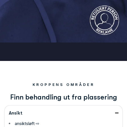
KROPPENS OMRÅDER
F
i
n
n
b
e
h
a
n
d
l
i
n
g
u
t
f
r
a
p
l
a
s
s
e
r
i
n
g
Ansikt
ansiktsløft ⇨