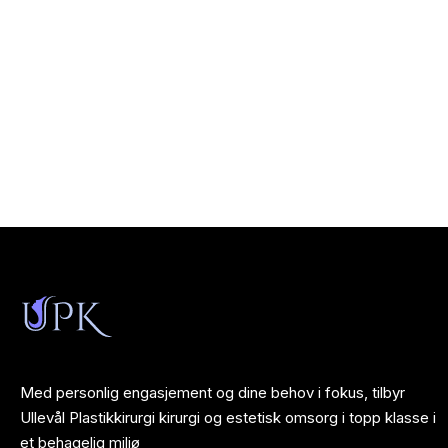
Med personlig engasjement og dine behov i fokus, tilbyr
Ullevål Plastikkirurgi kirurgi og estetisk omsorg i topp klasse i
et behagelig miljø