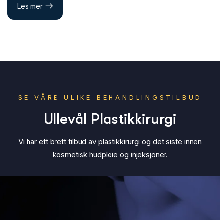
Les mer
SE VÅRE ULIKE BEHANDLINGSTILBUD
U
l
l
e
v
å
l
P
l
a
s
t
i
k
k
i
r
u
r
g
i
Vi har ett brett tilbud av plastikkirurgi og det siste innen
kosmetisk hudpleie og injeksjoner.